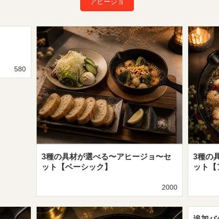
アヒージョ
580
3種の具材が選べる〜アヒージョ〜セ
3種の
ット【ベーシック】
ット【
2000
追加バ