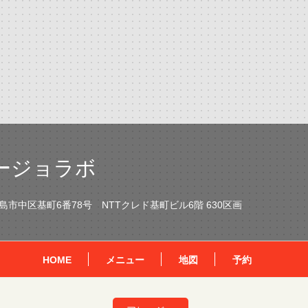
ージョラボ
市中区基町6番78号 NTTクレド基町ビル6階 630区画
HOME
メニュー
地図
予約