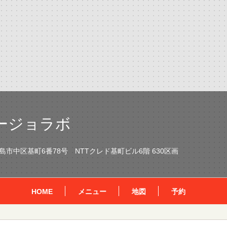
ージョラボ
市中区基町6番78号 NTTクレド基町ビル6階 630区画
HOME
メニュー
地図
予約