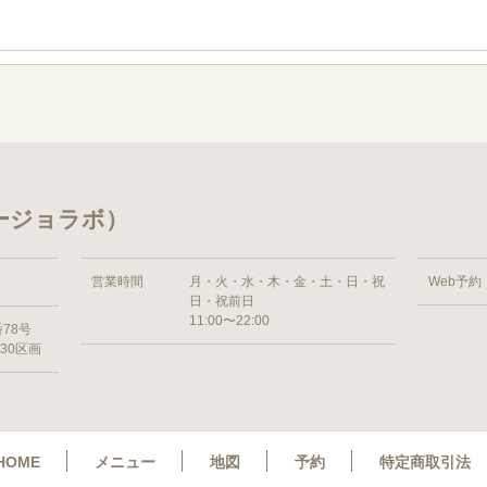
ージョラボ）
営業時間
月・火・水・木・金・土・日・祝
Web予約
日・祝前日
11:00〜22:00
番78号
30区画
HOME
メニュー
地図
予約
特定商取引法